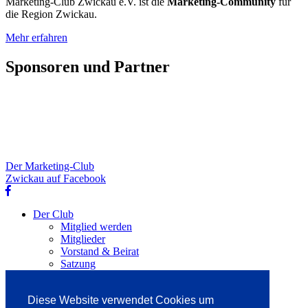
Marketing-Club Zwickau e.V. ist die
Marketing-Community
für
die Region Zwickau.
Mehr erfahren
Sponsoren und Partner
Der Marketing-Club
Zwickau auf Facebook
Der Club
Mitglied werden
Mitglieder
Vorstand & Beirat
Satzung
Newsletter
Kontakt
Diese Website verwendet Cookies um
Clubleben