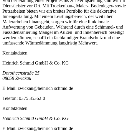
Von der Planung eines Projektes bis zur Fertigstellung sind wir Ihr
Dienstleister vor Ort. Mit Trockenbau-, Maler-, Bodenleger- sowie
Putzarbeiten bieten wir ein breites Portfolio für die dekorative
Innengestaltung. Mit einem Leistungsbereich, der weit über
Malerarbeiten hinausgeht, sorgen wir für eine funktionale
Aufwertung von Gebäuden. Während durch eine Schimmel- und
Fassadensanierung Mängel im Außen- und Innenbereich beseitigt
werden können, schafft ein fachkundiger Brandschutz und eine
umfassende Wärmedämmung langfristig Mehrwert.
Kontaktdaten
Heinrich Schmid GmbH & Co. KG
Dorotheenstraße 25
08058
Zwickau
E-Mail:
zwickau@heinrich-schmid.de
Telefon:
0375 35362-0
Kontaktdaten
Heinrich Schmid GmbH & Co. KG
E-Mail:
zwickau@heinrich-schmid.de